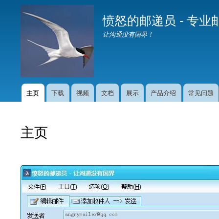
愤怒的邮递员 - 专
让沟通没有国界！
主页
下载
视频
文档
展示
产品介绍
常见问题
Main
navigation
主页