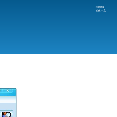
English
Language
简体中文
switcher