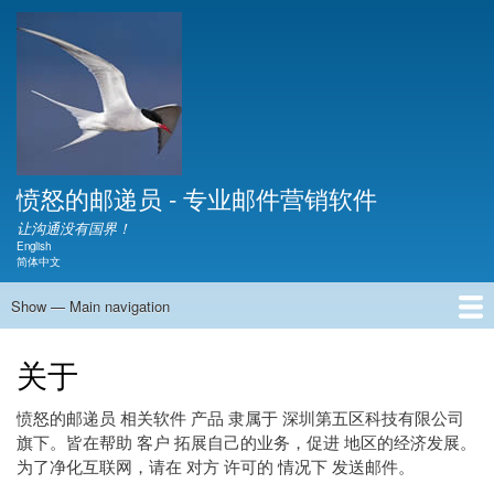
Skip
to
main
content
愤怒的邮递员 - 专业邮件营销软件
让沟通没有国界！
English
Language switcher
简体中文
Show — Main navigation
Main
navigation
主页
下载
视频
文档
展示
产品介绍
常见问题
博客
联系
关于
关于
愤怒的邮递员 相关软件 产品 隶属于 深圳第五区科技有限公司
旗下。皆在帮助 客户 拓展自己的业务，促进 地区的经济发展。
为了净化互联网，请在 对方 许可的 情况下 发送邮件。