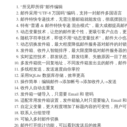
“所见即所得”邮件编辑
邮件采用“UTF-8 万国码”编码，支持一封邮件多国语言
邮件特快专递技术，无需注册邮箱就能发信，彻底摆脱注
特有“普通 & 邮件特快专递 混合模式”，最大成都提高
动态变量技术，让您的邮件更个性，更吸引客户点击，更
随机字符串技术，即使不用“动态变量技术”，邮件大小
动态切换发件箱，最大程度降低邮件服务器对邮件的封锁
发件箱、收件人智能排序，最大限度降低对邮件服务器的
实时监控技术，群发状态、群发结果、失败原因一目了然
多发件箱统一回复地址，不同发件箱发出去的邮件，邮件中
多线程发送，发送速度由你掌控
采用SQLite 数据库存储，效率更高
操作简单：编辑邮件->添加帐号->添加收件人->发送
收件人自动去重复
发件箱一键导入，只需要 Email 和 密码
适配常用发件箱设置，发件箱输入时只需要输入 Email 
自定义变量，更大程度增加了标题内容的可变性，用户可
联系人分组管理
可输入多封邮件切换
邮件打开统计功能，可以看到发送后的效果